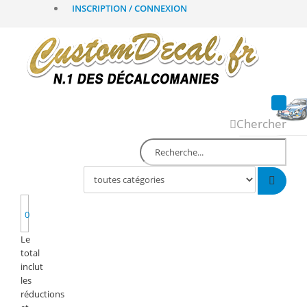
INSCRIPTION / CONNEXION
Chercher
0
Le
total
inclut
les
réductions