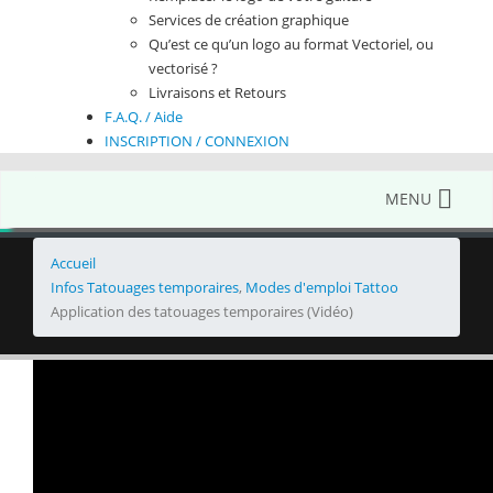
Services de création graphique
Qu’est ce qu’un logo au format Vectoriel, ou
vectorisé ?
Livraisons et Retours
F.A.Q. / Aide
INSCRIPTION / CONNEXION
MENU
Accueil
Infos Tatouages temporaires
,
Modes d'emploi Tattoo
Application des tatouages temporaires (Vidéo)