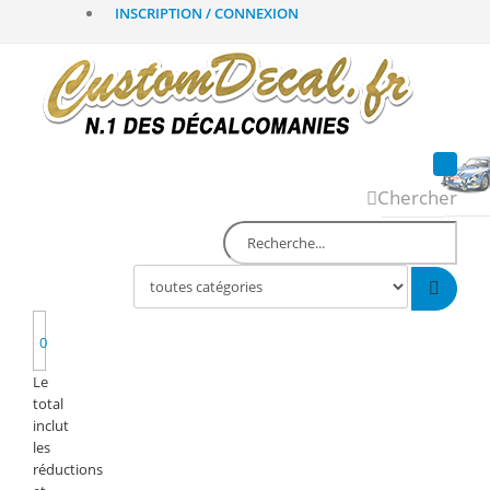
INSCRIPTION / CONNEXION
Chercher
0
Le
total
inclut
les
réductions