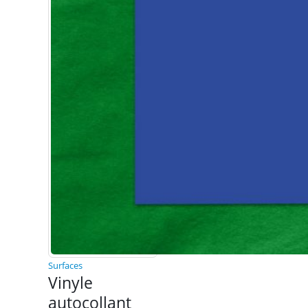
Surfaces
Vinyle
autocollant