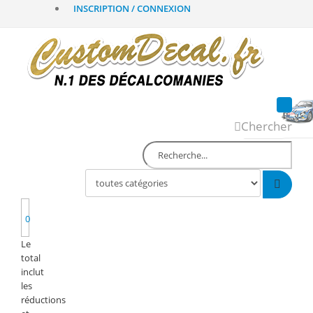
INSCRIPTION / CONNEXION
Chercher
0
Le
total
inclut
les
réductions