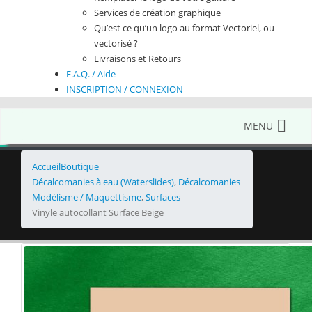
Services de création graphique
Qu’est ce qu’un logo au format Vectoriel, ou
vectorisé ?
Livraisons et Retours
F.A.Q. / Aide
INSCRIPTION / CONNEXION
MENU
Accueil
Boutique
Décalcomanies à eau (Waterslides)
,
Décalcomanies
Modélisme / Maquettisme
,
Surfaces
Vinyle autocollant Surface Beige