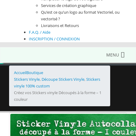
Services de création graphique
Qu’est ce qu’un logo au format Vectoriel, ou
vectorisé ?
Livraisons et Retours
F.A.Q. / Aide
INSCRIPTION / CONNEXION
MENU
Accueil
Boutique
Stickers Vinyle
,
Découpe Stickers Vinyle
,
Stickers
vinyle 100% custom
Créez vos Stickers vinyle Découpés à la forme – 1
couleur