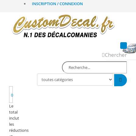
INSCRIPTION / CONNEXION
Chercher
0
Le
total
inclut
les
réductions