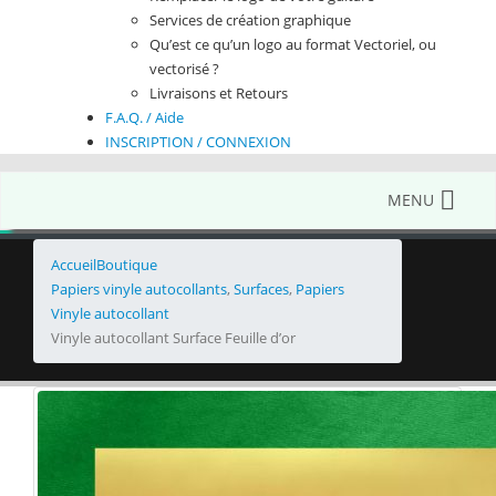
Services de création graphique
Qu’est ce qu’un logo au format Vectoriel, ou
vectorisé ?
Livraisons et Retours
F.A.Q. / Aide
INSCRIPTION / CONNEXION
MENU
Accueil
Boutique
Papiers vinyle autocollants
,
Surfaces
,
Papiers
Vinyle autocollant
Vinyle autocollant Surface Feuille d’or