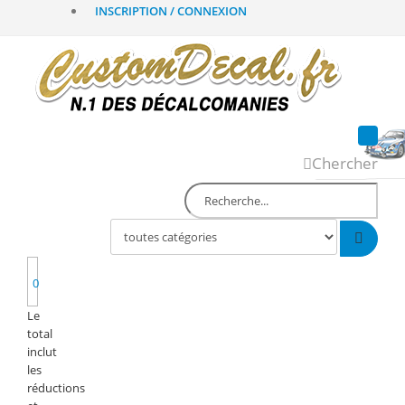
INSCRIPTION / CONNEXION
Chercher
0
Le
total
inclut
les
réductions