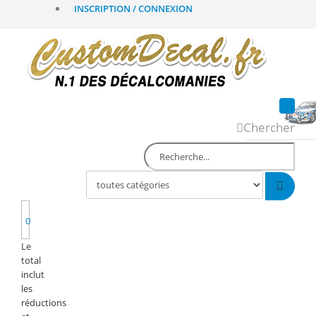
INSCRIPTION / CONNEXION
Chercher
0
Le
total
inclut
les
réductions