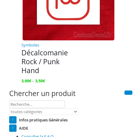
Symboles
Décalcomanie
Rock / Punk
Hand
3,00
€
–
3,50
€
Chercher un produit
Infos pratiques Générales
AIDE
Consulter la F.A.Q.