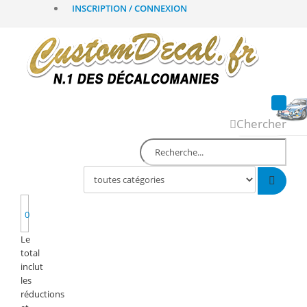
INSCRIPTION / CONNEXION
Chercher
0
Le
total
inclut
les
réductions