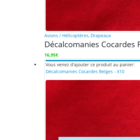
Avions / Hélicoptères
,
Drapeaux
Décalcomanies Cocardes F
16,95
€
Vous venez d'ajouter ce produit au panier:
Décalcomanies Cocardes Belges - X10