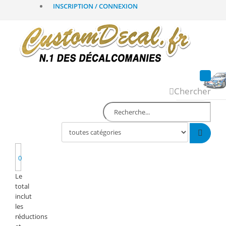
INSCRIPTION / CONNEXION
Chercher
0
Le
total
inclut
les
réductions