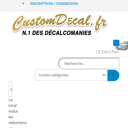
INSCRIPTION / CONNEXION
Chercher
0
Le
total
inclut
les
réductions