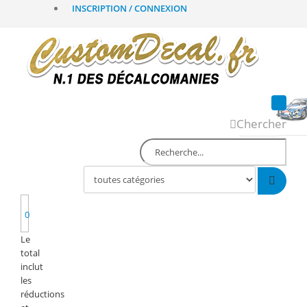
INSCRIPTION / CONNEXION
Chercher
0
Le
total
inclut
les
réductions