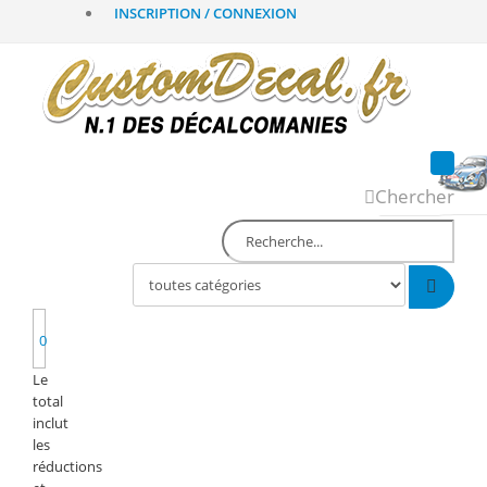
INSCRIPTION / CONNEXION
Chercher
0
Le
total
inclut
les
réductions