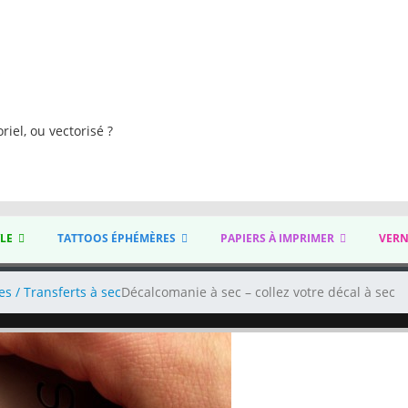
s
riel, ou vectorisé ?
YLE
TATTOOS ÉPHÉMÈRES
PAPIERS À IMPRIMER
VERN
s / Transferts à sec
Décalcomanie à sec – collez votre décal à sec