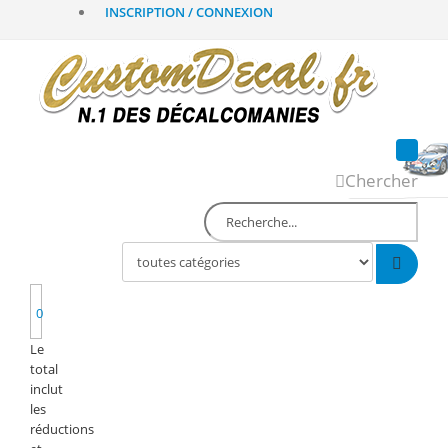
INSCRIPTION / CONNEXION
Chercher
0
Le
total
inclut
les
réductions