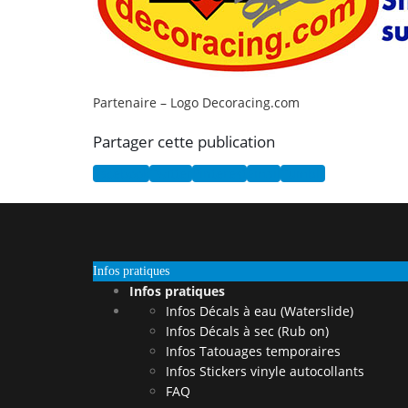
Partenaire – Logo Decoracing.com
Partager cette publication
Facebook
Twitter
Pinterest
Email
Tumblr
Infos pratiques
Infos pratiques
Infos Décals à eau (Waterslide)
Infos Décals à sec (Rub on)
Infos Tatouages temporaires
Infos Stickers vinyle autocollants
FAQ