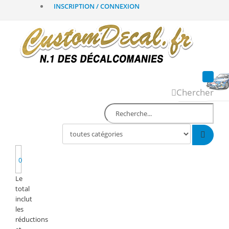
INSCRIPTION / CONNEXION
Chercher
0
Le
total
inclut
les
réductions