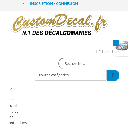
INSCRIPTION / CONNEXION
Chercher
0
Le
total
inclut
les
réductions