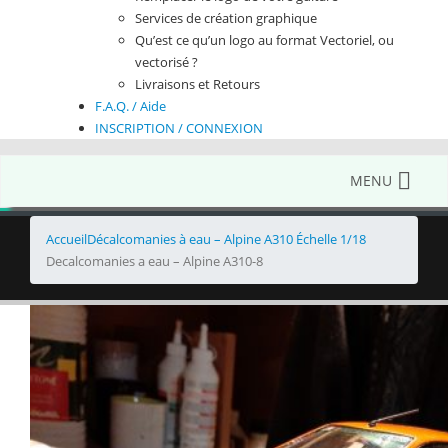
Services de création graphique
Qu’est ce qu’un logo au format Vectoriel, ou
vectorisé ?
Livraisons et Retours
F.A.Q. / Aide
INSCRIPTION / CONNEXION
MENU
Accueil
Décalcomanies à eau – Alpine A310 Échelle 1/18
Decalcomanies a eau – Alpine A310-8