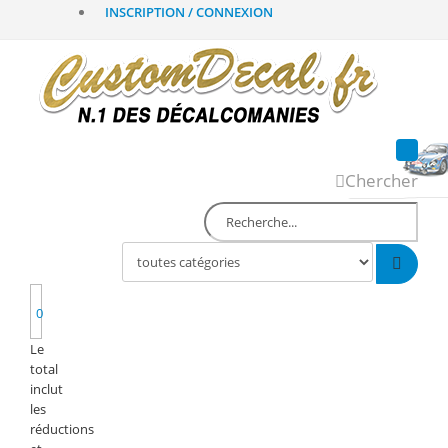
INSCRIPTION / CONNEXION
Chercher
0
Le
total
inclut
les
réductions