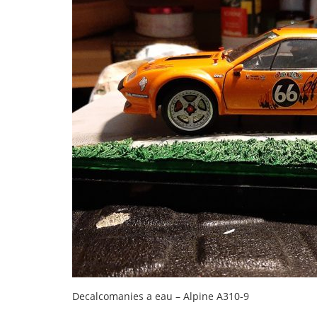
Decalcomanies a eau – Alpine A310-9