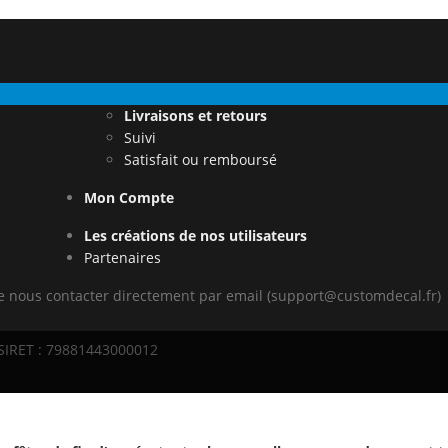
Livraisons et retours
Suivi
Satisfait ou remboursé
Mon Compte
Les créations de nos utilisateurs
Partenaires
de nous contacter directement par email (support@customdecal.fr)
 SIRET : 79881443000012