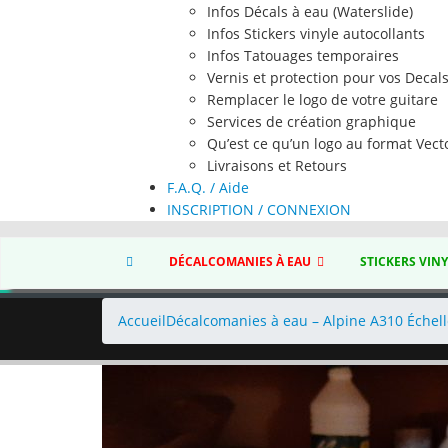
Infos Décals à eau (Waterslide)
Infos Stickers vinyle autocollants
Infos Tatouages temporaires
Vernis et protection pour vos Decal
Remplacer le logo de votre guitare
Services de création graphique
Qu’est ce qu’un logo au format Vecto
Livraisons et Retours
F.A.Q. / Aide
INSCRIPTION / CONNEXION
DÉCALCOMANIES À EAU
STICKERS VIN
Accueil
Décalcomanies à eau – Alpine A310 Échell