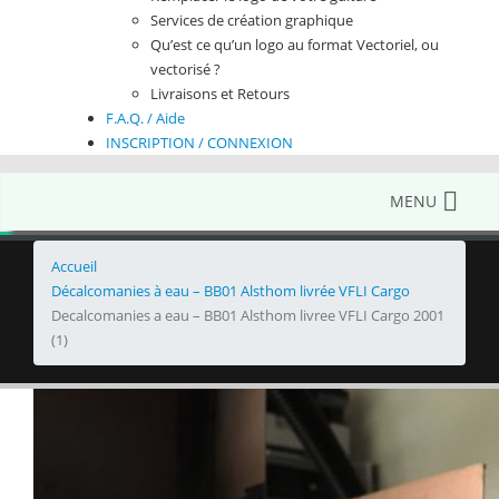
Services de création graphique
Qu’est ce qu’un logo au format Vectoriel, ou
vectorisé ?
Livraisons et Retours
F.A.Q. / Aide
INSCRIPTION / CONNEXION
MENU
Accueil
Décalcomanies à eau – BB01 Alsthom livrée VFLI Cargo
Decalcomanies a eau – BB01 Alsthom livree VFLI Cargo 2001
(1)