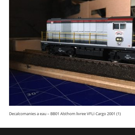
Decalcomanies a eau – BB01 Alsthom livree VFLI Cargo 2001 (1)