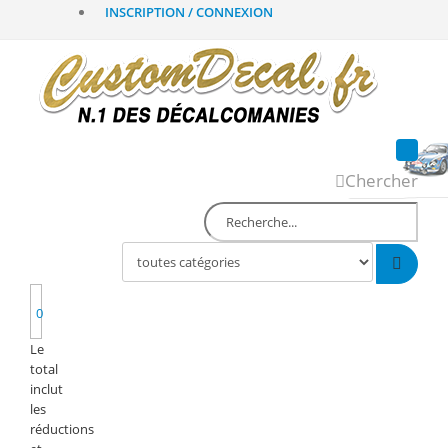
INSCRIPTION / CONNEXION
Chercher
0
Le
total
inclut
les
réductions