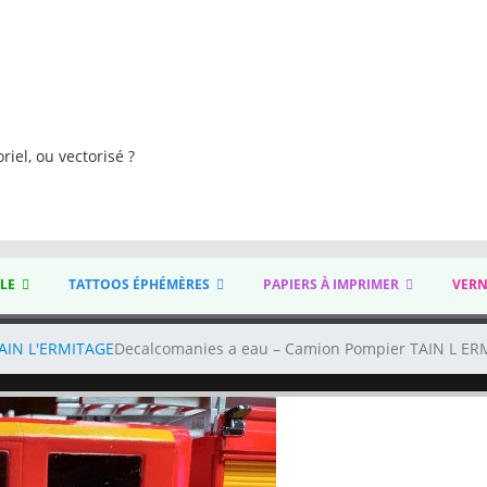
s
riel, ou vectorisé ?
YLE
TATTOOS ÉPHÉMÈRES
PAPIERS À IMPRIMER
VERN
TAIN L'ERMITAGE
Decalcomanies a eau – Camion Pompier TAIN L ER