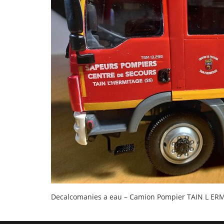
Decalcomanies a eau – Camion Pompier TAIN L ER