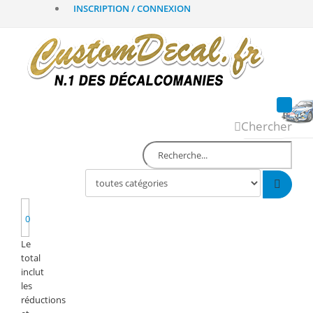
INSCRIPTION / CONNEXION
Chercher
0
Le
total
inclut
les
réductions