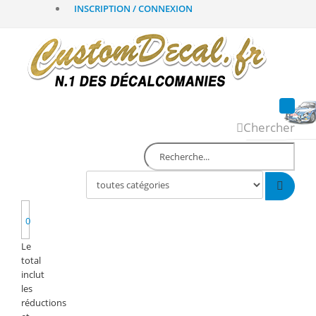
INSCRIPTION / CONNEXION
Chercher
0
Le
total
inclut
les
réductions