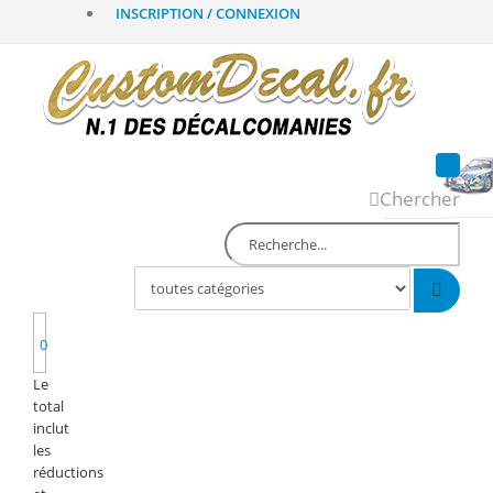
INSCRIPTION / CONNEXION
Chercher
0
Le
total
inclut
les
réductions