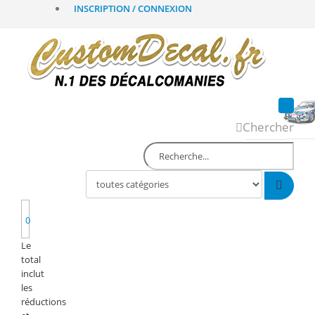
INSCRIPTION / CONNEXION
Chercher
0
Le
total
inclut
les
réductions