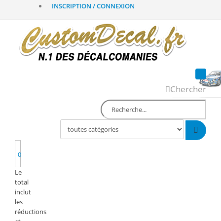
INSCRIPTION / CONNEXION
Chercher
0
Le
total
inclut
les
réductions