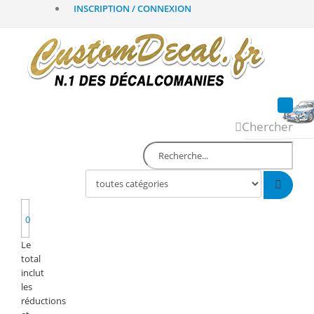
INSCRIPTION / CONNEXION
Chercher
0
Le
total
inclut
les
réductions