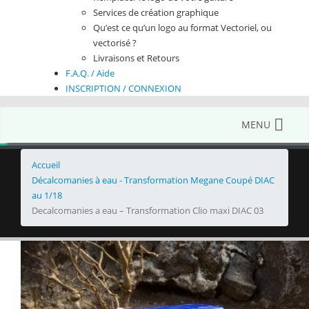
Services de création graphique
Qu’est ce qu’un logo au format Vectoriel, ou
vectorisé ?
Livraisons et Retours
F.A.Q. / Aide
INSCRIPTION / CONNEXION
MENU
Accueil
Décalcomanies à eau - Transformation Megane Coupé DIAC
au 1/18
Decalcomanies a eau – Transformation Clio maxi DIAC 03