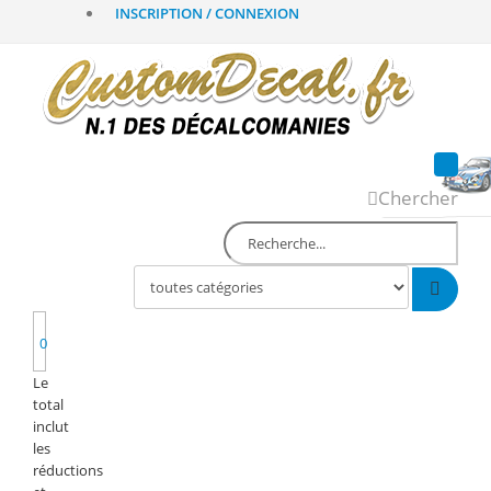
INSCRIPTION / CONNEXION
Chercher
0
Le
total
inclut
les
réductions