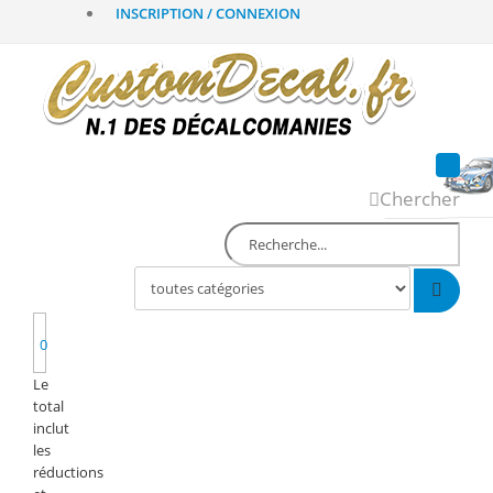
INSCRIPTION / CONNEXION
Chercher
0
Le
total
inclut
les
réductions