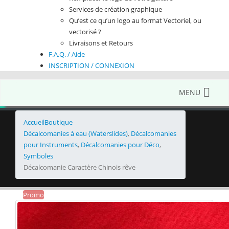
Services de création graphique
Qu’est ce qu’un logo au format Vectoriel, ou
vectorisé ?
Livraisons et Retours
F.A.Q. / Aide
INSCRIPTION / CONNEXION
MENU
Accueil
Boutique
Décalcomanies à eau (Waterslides)
,
Décalcomanies
pour Instruments
,
Décalcomanies pour Déco
,
Symboles
Décalcomanie Caractère Chinois rêve
Promo