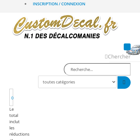
INSCRIPTION / CONNEXION
Chercher
0
Le
total
inclut
les
réductions