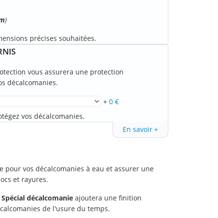
cm
)
mensions précises souhaitées.
RNIS
protection vous assurera une protection
os décalcomanies.
+
0 €
protégez vos décalcomanies.
En savoir +
ale pour vos décalcomanies à eau et assurer une
ocs et rayures.
ss Spécial décalcomanie
ajoutera une finition
décalcomanies de l'usure du temps.