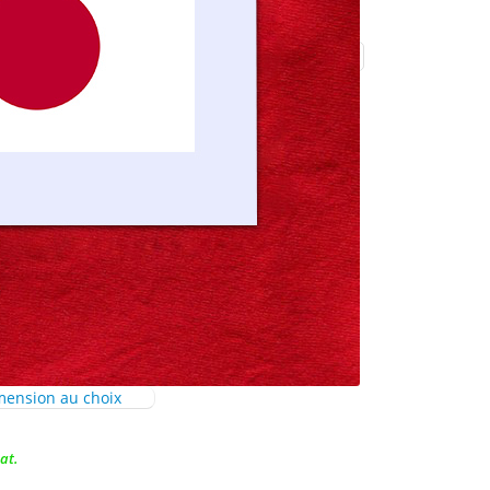
mension au choix
at.