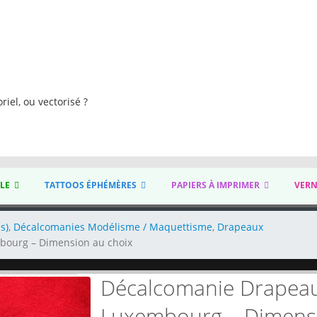
s
riel, ou vectorisé ?
YLE
TATTOOS ÉPHÉMÈRES
PAPIERS À IMPRIMER
VERN
s)
,
Décalcomanies Modélisme / Maquettisme
,
Drapeaux
ourg – Dimension au choix
Décalcomanie Drapea
Luxembourg – Dimensi