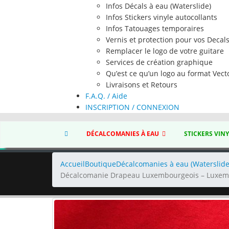
Infos Décals à eau (Waterslide)
Infos Stickers vinyle autocollants
Infos Tatouages temporaires
Vernis et protection pour vos Decal
Remplacer le logo de votre guitare
Services de création graphique
Qu’est ce qu’un logo au format Vecto
Livraisons et Retours
F.A.Q. / Aide
INSCRIPTION / CONNEXION
DÉCALCOMANIES À EAU
STICKERS VIN
Accueil
Boutique
Décalcomanies à eau (Waterslide
Décalcomanie Drapeau Luxembourgeois – Luxemb