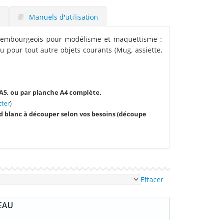
s
Manuels d'utilisation
xembourgeois pour modélisme et maquettisme :
ou pour tout autre objets courants (Mug, assiette,
 A5, ou par planche A4 complète.
cter
)
d blanc à découper selon vos besoins (découpe
Effacer
EAU