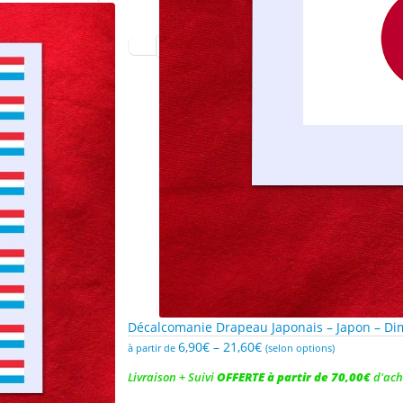
Décalcomanie Drapeau Japonais – Japon – Di
6,90
€
–
21,60
€
à partir de
(selon options)
Livraison + Suivi
OFFERTE à partir de 70,00€
d'ach