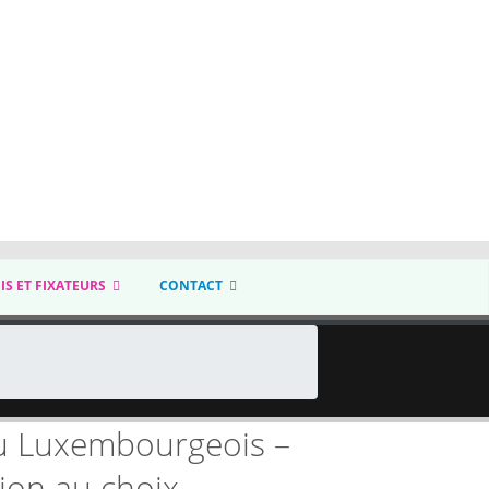
IS ET FIXATEURS
CONTACT
u Luxembourgeois –
on au choix