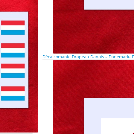
Décalcomanie Drapeau Danois – Danemark- D