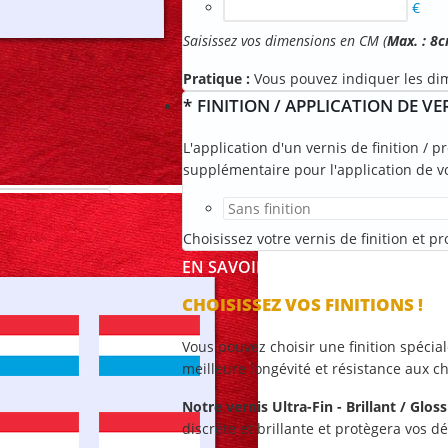
€
Saisissez vos dimensions en CM (
Max. : 8
Pratique :
Vous pouvez indiquer les di
*
FINITION / APPLICATION DE VE
L'application d'un vernis de finition / 
supplémentaire pour l'application de v
Choisissez votre vernis de finition et 
EN SAVOIR +
CHOISISSEZ VOS FINITIONS !
Vous pouvez choisir une finition spéci
meilleure longévité et résistance aux ch
Notre vernis Ultra-Fin - Brillant / Glo
discrète et brillante et protègera vos 