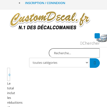
INSCRIPTION / CONNEXION
Chercher
0
Le
total
inclut
les
réductions