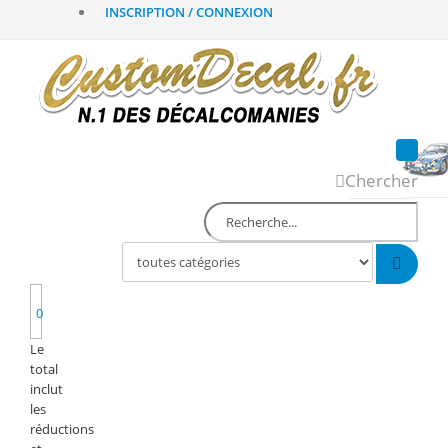
INSCRIPTION / CONNEXION
Chercher
0
Le
total
inclut
les
réductions