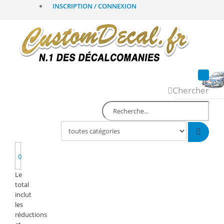
INSCRIPTION / CONNEXION
Chercher
0
Le
total
inclut
les
réductions