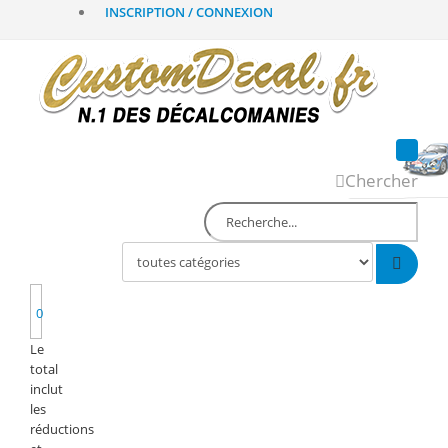
INSCRIPTION / CONNEXION
Chercher
0
Le
total
inclut
les
réductions