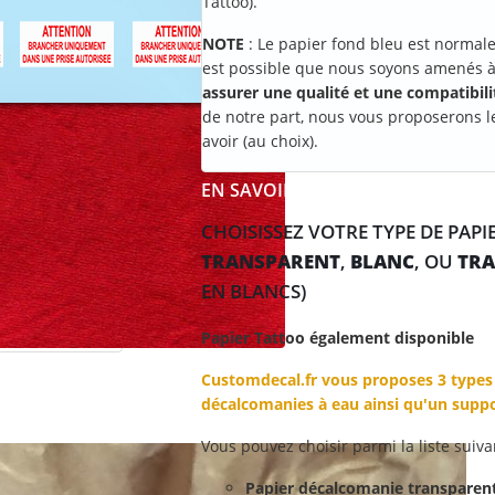
Tattoo).
NOTE
: Le papier fond bleu est normal
est possible que nous soyons amenés à 
assurer une qualité et une compatibil
de notre part, nous vous proposerons l
avoir (au choix).
EN SAVOIR +
CHOISISSEZ VOTRE TYPE DE PAP
TRANSPARENT
,
BLANC
, OU
TRA
EN BLANCS)
Papier Tattoo également disponible
Customdecal.fr vous proposes 3 types 
décalcomanies à eau ainsi qu'un suppo
Vous pouvez choisir parmi la liste suiva
Papier décalcomanie transparent :