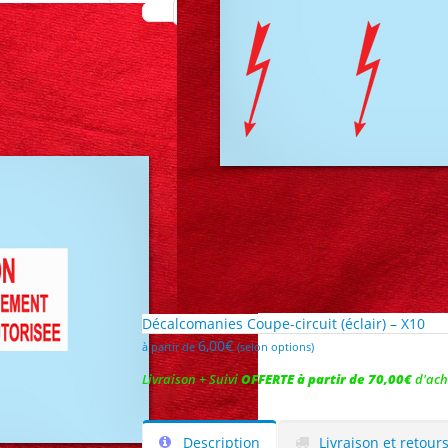
Décalcomanies Coupe-circuit (éclair) – X10
6,00
€
à partir de
(selon options)
Livraison + Suivi
OFFERTE à partir de 70,00€
d'ach
Description
Livraison et retour