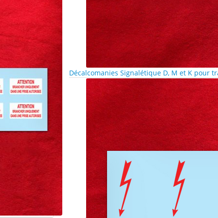
Décalcomanies Signalétique D, M et K pour tr