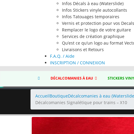
Infos Décals à eau (Waterslide)
Infos Stickers vinyle autocollants
Infos Tatouages temporaires
Vernis et protection pour vos Decal
Remplacer le logo de votre guitare
Services de création graphique
Qu’est ce qu’un logo au format Vecto
Livraisons et Retours
F.A.Q. / Aide
INSCRIPTION / CONNEXION
DÉCALCOMANIES À EAU
STICKERS VIN
Accueil
Boutique
Décalcomanies à eau (Waterslide
Décalcomanies Signalétique pour trains – X10