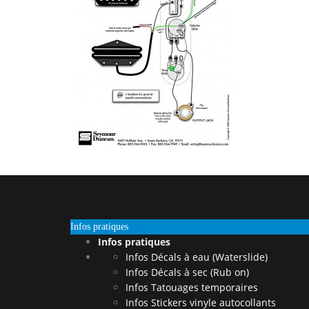
Infos pratiques
Infos pratiques
Infos Décals à eau (Waterslide)
Infos Décals à sec (Rub on)
Infos Tatouages temporaires
Infos Stickers vinyle autocollants