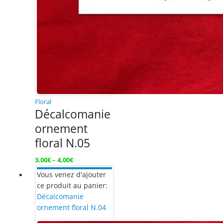
Floral
Décalcomanie
ornement
floral N.05
3,00
€
–
4,00
€
Vous venez d'ajouter
ce produit au panier:
Décalcomanie
ornement floral N.04