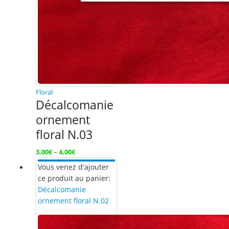
Floral
Décalcomanie
ornement
floral N.03
3,00
€
–
4,00
€
Vous venez d'ajouter
ce produit au panier:
Décalcomanie
ornement floral N.02