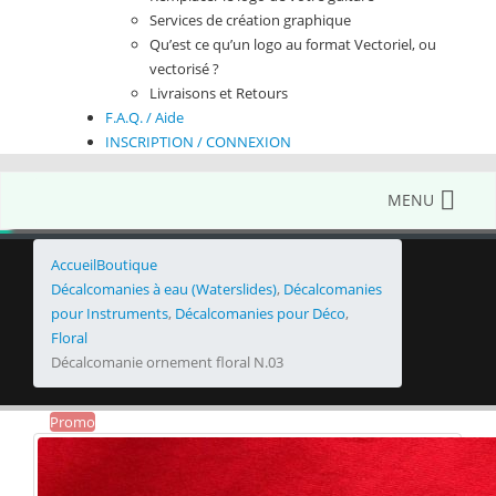
Services de création graphique
Qu’est ce qu’un logo au format Vectoriel, ou
vectorisé ?
Livraisons et Retours
F.A.Q. / Aide
INSCRIPTION / CONNEXION
MENU
Accueil
Boutique
Décalcomanies à eau (Waterslides)
,
Décalcomanies
pour Instruments
,
Décalcomanies pour Déco
,
Floral
Décalcomanie ornement floral N.03
Promo