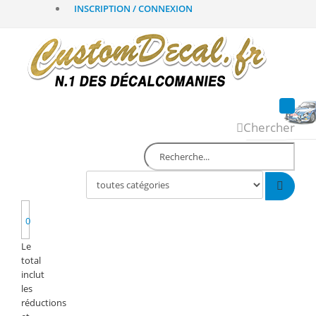
INSCRIPTION / CONNEXION
Chercher
0
Le
total
inclut
les
réductions