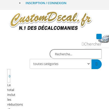
INSCRIPTION / CONNEXION
Chercher
0
Le
total
inclut
les
réductions