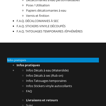
Pose / Utilisation
Papiers décalcomanies à eau
Vernis et finition
F.A.Q. DÉCALCOMANIES À SEC
F.A.Q. STICKERS VINYLE DÉCOUPÉS
F.A.Q. TATOUAGES TEMPORAIRES /ÉPHÉMÈRES
Infos pratiques
Infos pratiques
Infos Décals à eau (Waterslide)
Infos Décals à sec (Rub on)
Infos Tatouages temporaires
Infos Stickers vinyle autocollants
FAQ
Livraisons et retours
Suivi