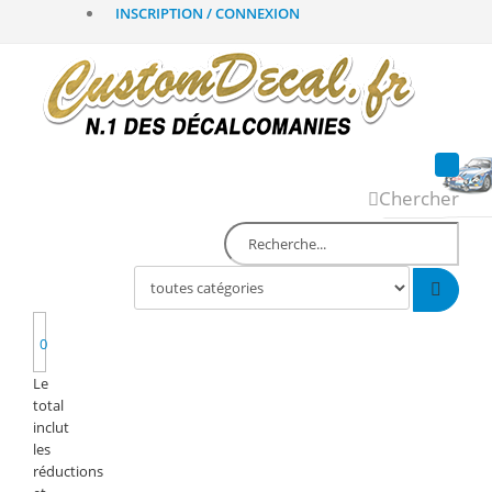
INSCRIPTION / CONNEXION
Chercher
0
Le
total
inclut
les
réductions