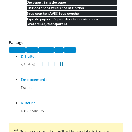
Découpe : Sans découpe
Finitions : Sans vernis / Sans finition
Sous-couche : AVEC Sous-couche
Type de papier : Papier décalcomanie à eau
(Waterslide) transparent
Partager
Facebook
Twitter
Pinterest
Email
Tumblr
Diffulté :
2,0 rating
Emplacement :
France
Auteur :
Didier SIMON
Sujet peu courant et qu'il est impossible de trouver