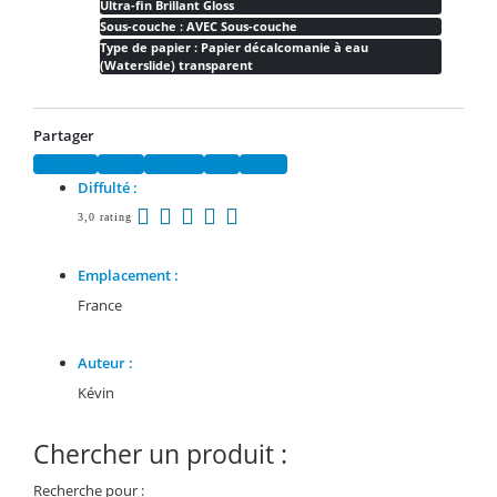
Ultra-fin Brillant Gloss
Sous-couche : AVEC Sous-couche
Type de papier : Papier décalcomanie à eau
(Waterslide) transparent
Partager
Facebook
Twitter
Pinterest
Email
Tumblr
Diffulté :
3,0 rating
Emplacement :
France
Auteur :
Kévin
Chercher un produit :
Recherche pour :