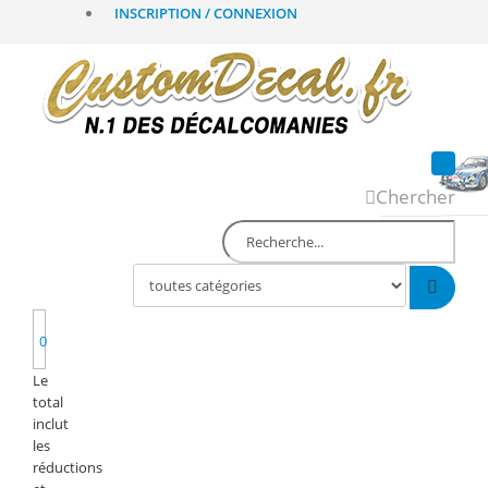
INSCRIPTION / CONNEXION
Chercher
0
Le
total
inclut
les
réductions