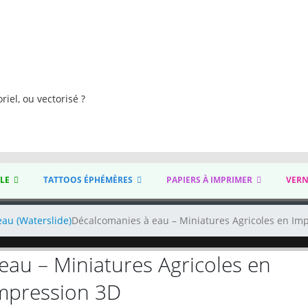
s
riel, ou vectorisé ?
YLE
TATTOOS ÉPHÉMÈRES
PAPIERS À IMPRIMER
VERN
eau (Waterslide)
Décalcomanies à eau – Miniatures Agricoles en Im
eau – Miniatures Agricoles en
mpression 3D