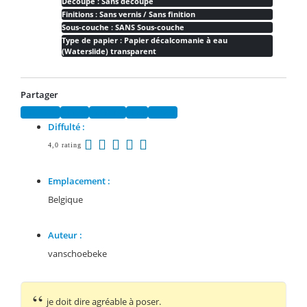
Découpe : Sans découpe
Finitions : Sans vernis / Sans finition
Sous-couche : SANS Sous-couche
Type de papier : Papier décalcomanie à eau
(Waterslide) transparent
Partager
Facebook
Twitter
Pinterest
Email
Tumblr
Diffulté :
4,0 rating
Emplacement :
Belgique
Auteur :
vanschoebeke
je doit dire agréable à poser.