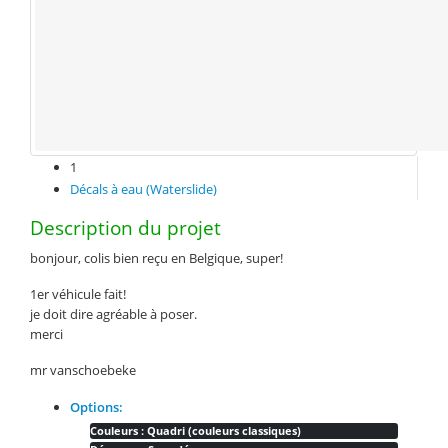
1
Décals à eau (Waterslide)
Description du projet
bonjour, colis bien reçu en Belgique, super!
1er véhicule fait!
je doit dire agréable à poser.
merci
mr vanschoebeke
Options:
Couleurs : Quadri (couleurs classiques)