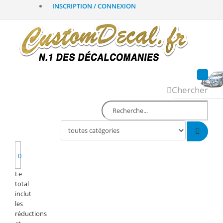
INSCRIPTION / CONNEXION
Chercher
0
Le
total
inclut
les
réductions