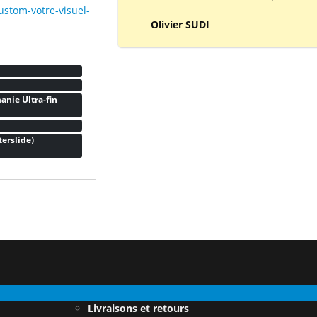
ustom-votre-visuel-
Olivier SUDI
anie Ultra-fin
erslide)
Livraisons et retours