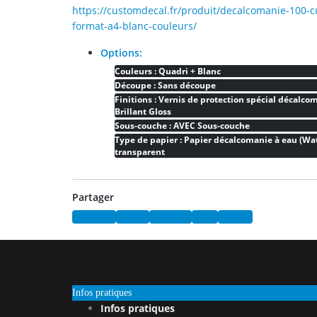
https://customdecal.fr/produit/decalcomanie-100-c
format-a4-blanc-couleurs/
Options:
Couleurs : Quadri + Blanc
Découpe : Sans découpe
Finitions : Vernis de protection spécial décalcom
Brillant Gloss
Sous-couche : AVEC Sous-couche
Type de papier : Papier décalcomanie à eau (Wat
transparent
Partager
Facebook
Twitter
Pinterest
Email
Tumblr
Infos pratiques
Infos pratiques