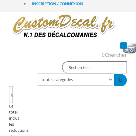
INSCRIPTION / CONNEXION
Chercher
0
Le
total
inclut
les
réductions