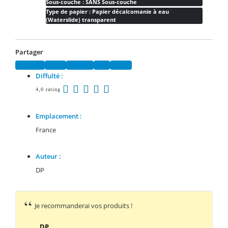
Sous-couche : SANS Sous-couche
Type de papier : Papier décalcomanie à eau
(Waterslide) transparent
Partager
Facebook
Twitter
Pinterest
Email
Tumblr
Diffulté :
4,0 rating
Emplacement :
France
Auteur :
DP
Je recommanderai vos produits !
DP