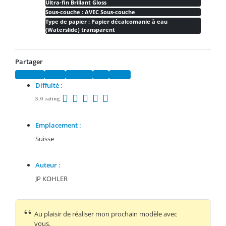
Ultra-fin Brillant Gloss
Sous-couche : AVEC Sous-couche
Type de papier : Papier décalcomanie à eau
(Waterslide) transparent
Partager
Facebook
Twitter
Pinterest
Email
Tumblr
Diffulté :
3,0 rating
Emplacement :
Suisse
Auteur :
JP KOHLER
Au plaisir de réaliser mon prochain modèle avec
vous.