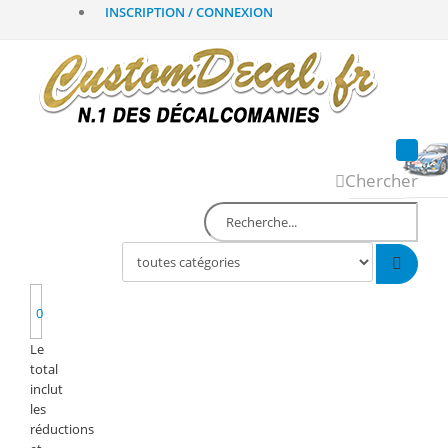
INSCRIPTION / CONNEXION
Chercher
0
Le
total
inclut
les
réductions