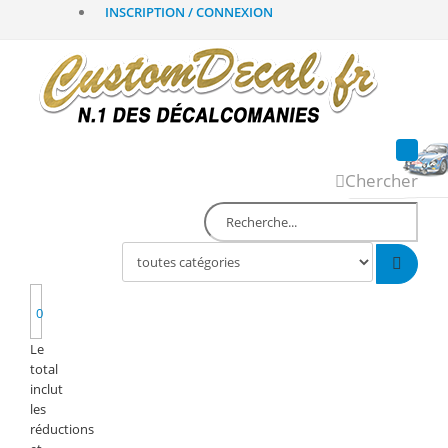
INSCRIPTION / CONNEXION
Chercher
0
Le
total
inclut
les
réductions