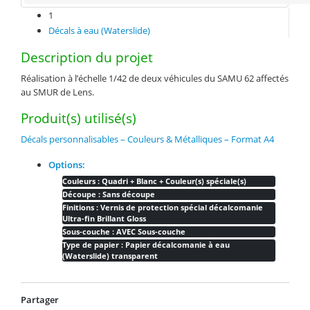
1
Décals à eau (Waterslide)
Description du projet
Réalisation à l’échelle 1/42 de deux véhicules du SAMU 62 affectés
au SMUR de Lens.
Produit(s) utilisé(s)
Décals personnalisables – Couleurs & Métalliques – Format A4
Options:
Couleurs : Quadri + Blanc + Couleur(s) spéciale(s)
Découpe : Sans découpe
Finitions : Vernis de protection spécial décalcomanie
Ultra-fin Brillant Gloss
Sous-couche : AVEC Sous-couche
Type de papier : Papier décalcomanie à eau
(Waterslide) transparent
Partager