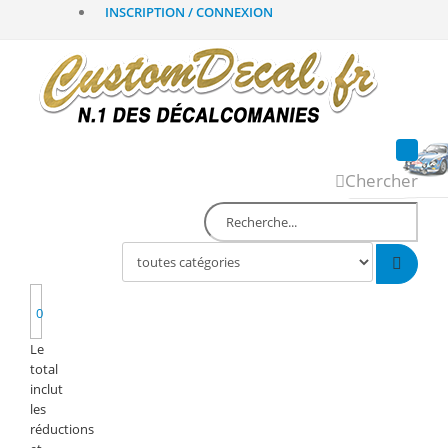
INSCRIPTION / CONNEXION
Chercher
0
Le
total
inclut
les
réductions