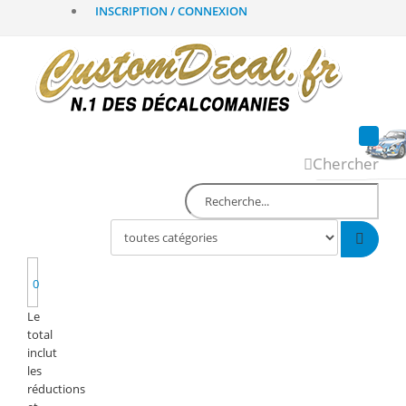
INSCRIPTION / CONNEXION
Chercher
0
Le
total
inclut
les
réductions